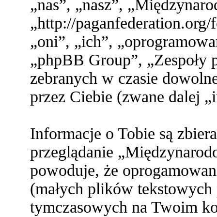
„nas”, „nasz”, „Międzynaro
„http://paganfederation.org
„oni”, „ich”, „oprogramo
„phpBB Group”, „Zespoły ph
zebranych w czasie dowolne
przez Ciebie (zwane dalej „
Informacje o Tobie są zbier
przeglądanie „Międzynarod
powoduje, że oprogamowani
(małych plików tekstowych 
tymczasowych na Twoim ko