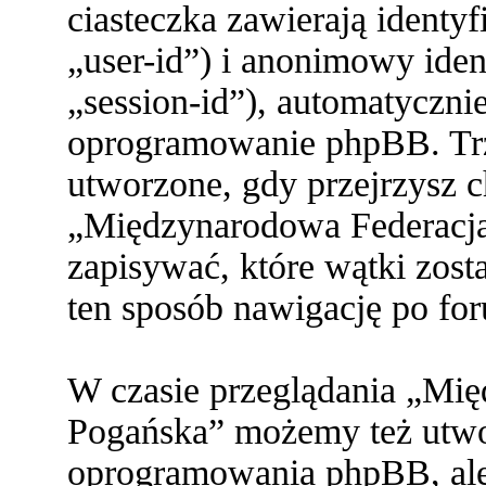
ciasteczka zawierają identy
„user-id”) i anonimowy ident
„session-id”), automatyczni
oprogramowanie phpBB. Trze
utworzone, gdy przejrzysz c
„Międzynarodowa Federacja
zapisywać, które wątki zost
ten sposób nawigację po fo
W czasie przeglądania „Mi
Pogańska” możemy też utwor
oprogramowania phpBB, ale 