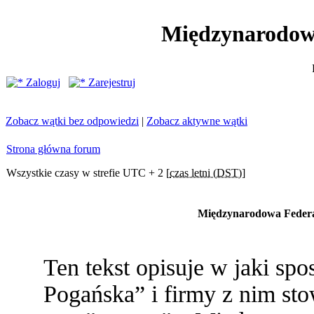
Międzynarodow
Zaloguj
Zarejestruj
Zobacz wątki bez odpowiedzi
|
Zobacz aktywne wątki
Strona główna forum
Wszystkie czasy w strefie UTC + 2 [
czas letni (DST)
]
Międzynarodowa Federac
Ten tekst opisuje w jaki s
Pogańska” i firmy z nim st