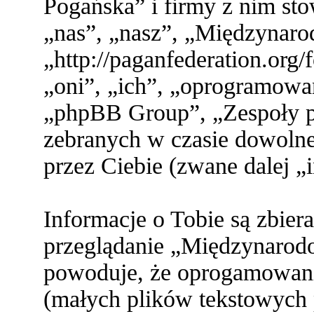
Pogańska” i firmy z nim st
„nas”, „nasz”, „Międzynaro
„http://paganfederation.org
„oni”, „ich”, „oprogramo
„phpBB Group”, „Zespoły ph
zebranych w czasie dowolne
przez Ciebie (zwane dalej „
Informacje o Tobie są zbier
przeglądanie „Międzynarod
powoduje, że oprogamowani
(małych plików tekstowych 