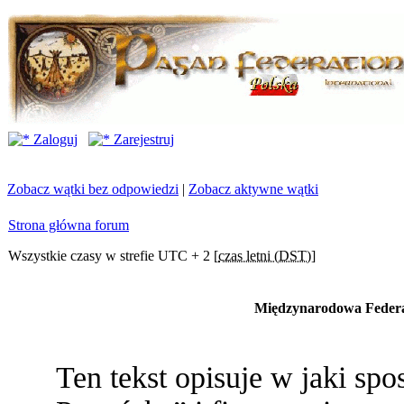
Zaloguj
Zarejestruj
Zobacz wątki bez odpowiedzi
|
Zobacz aktywne wątki
Strona główna forum
Wszystkie czasy w strefie UTC + 2 [
czas letni (DST)
]
Międzynarodowa Federac
Ten tekst opisuje w jaki s