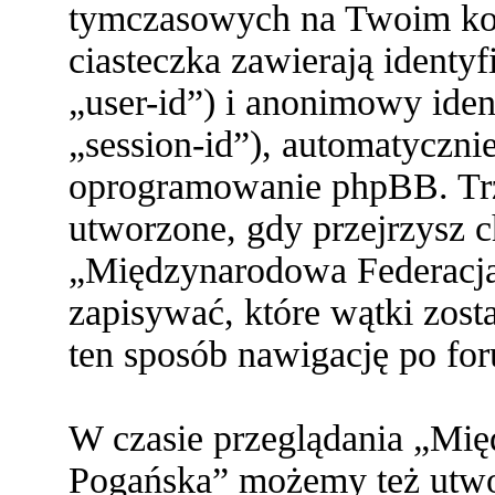
tymczasowych na Twoim ko
ciasteczka zawierają identy
„user-id”) i anonimowy ident
„session-id”), automatyczni
oprogramowanie phpBB. Trze
utworzone, gdy przejrzysz c
„Międzynarodowa Federacja
zapisywać, które wątki zost
ten sposób nawigację po fo
W czasie przeglądania „Mi
Pogańska” możemy też utwor