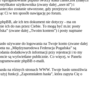
że oprogamowanie phpBB tworzy kilka ciasteczek (małych
yfikator użytkownika (zwany dalej „user-id”) i
asteczko zostanie utworzone, gdy przejrzysz chociaż
jąc Ci w ten sposób nawigację po forum.
hpBB, ale ich ten dokument nie dotyczy - ma on
e ich do nas przez Ciebie. To mogą być m.in: posty
ńska” (zwane dalej „Twoim kontem”) i posty napisane
hasło używane do logowania na Twoje konto (zwane dalej
konta na „Międzynarodowa Federacja Pogańska” są
nia dodatkowych informacji przy rejestracji i to my
ncie są wyświetlane publicznie. Co więcej, w Panelu
rogramowanie phpBB e-maili.
o hasła na różnych stronach WWW. Twoje hasło umożliwia
, użyj funkcji „Zapomniałem hasła”, która zapyta Cię o