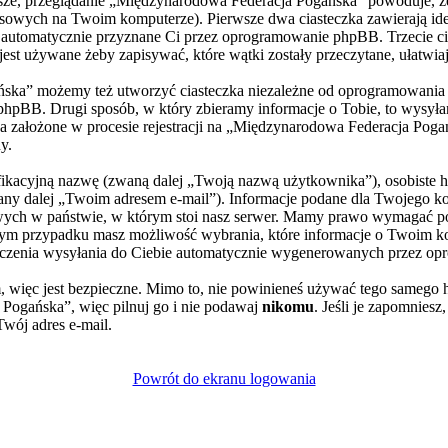
rwsze, przeglądanie „Międzynarodowa Federacja Pogańska” powoduje, 
owych na Twoim komputerze). Pierwsze dwa ciasteczka zawierają ident
), automatycznie przyznane Ci przez oprogramowanie phpBB. Trzecie ci
st używane żeby zapisywać, które wątki zostały przeczytane, ułatwia
ska” możemy też utworzyć ciasteczka niezależne od oprogramowania p
pBB. Drugi sposób, w który zbieramy informacje o Tobie, to wysyłani
założone w procesie rejestracji na „Międzynarodowa Federacja Poga
y.
yfikacyjną nazwę (zwaną dalej „Twoją nazwą użytkownika”), osobiste 
wany dalej „Twoim adresem e-mail”). Informacje podane dla Twojego 
ch w państwie, w którym stoi nasz serwer. Mamy prawo wymagać poda
żdym przypadku masz możliwość wybrania, które informacje o Twoim ko
czenia wysyłania do Ciebie automatycznie wygenerowanych przez op
, więc jest bezpieczne. Mimo to, nie powinieneś używać tego sameg
Pogańska”, więc pilnuj go i nie podawaj
nikomu
. Jeśli je zapomniesz
Twój adres e-mail.
Powrót do ekranu logowania