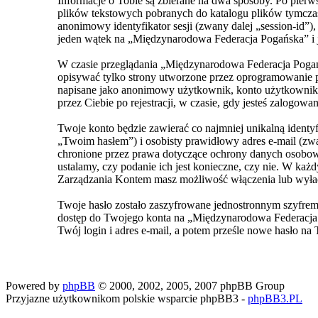
Informacje o Tobie są zbierane na dwa sposoby. Po pie
plików tekstowych pobranych do katalogu plików tymczas
anonimowy identyfikator sesji (zwany dalej „session-id”
jeden wątek na „Międzynarodowa Federacja Pogańska” i je
W czasie przeglądania „Międzynarodowa Federacja Pogań
opisywać tylko strony utworzone przez oprogramowanie ph
napisane jako anonimowy użytkownik, konto użytkownika 
przez Ciebie po rejestracji, w czasie, gdy jesteś zalogowan
Twoje konto będzie zawierać co najmniej unikalną ident
„Twoim hasłem”) i osobisty prawidłowy adres e-mail (z
chronione przez prawa dotyczące ochrony danych osobowy
ustalamy, czy podanie ich jest konieczne, czy nie. W ka
Zarządzania Kontem masz możliwość włączenia lub wyła
Twoje hasło zostało zaszyfrowane jednostronnym szyfrem
dostęp do Twojego konta na „Międzynarodowa Federacja 
Twój login i adres e-mail, a potem prześle nowe hasło na 
Powered by
phpBB
© 2000, 2002, 2005, 2007 phpBB Group
Przyjazne użytkownikom polskie wsparcie phpBB3 -
phpBB3.PL