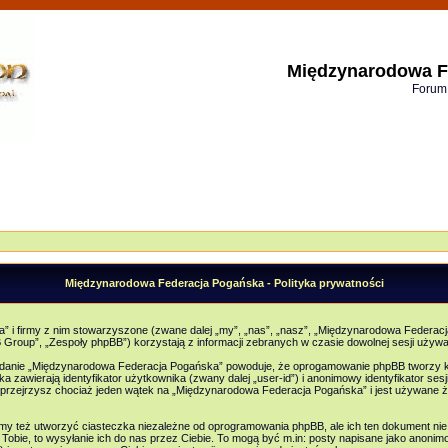
Międzynarodowa F
Forum
Międzynarodowa Federacja Pogańska - Polityka prywatności
 i firmy z nim stowarzyszone (zwane dalej „my”, „nas”, „nasz”, „Międzynarodowa Federacja
 Group”, „Zespoły phpBB”) korzystają z informacji zebranych w czasie dowolnej sesji używan
lądanie „Międzynarodowa Federacja Pogańska” powoduje, że oprogamowanie phpBB tworzy ki
awierają identyfikator użytkownika (zwany dalej „user-id”) i anonimowy identyfikator sesji
rzejrzysz chociaż jeden wątek na „Międzynarodowa Federacja Pogańska” i jest używane żeb
też utworzyć ciasteczka niezależne od oprogramowania phpBB, ale ich ten dokument nie 
obie, to wysyłanie ich do nas przez Ciebie. To mogą być m.in: posty napisane jako anonimo