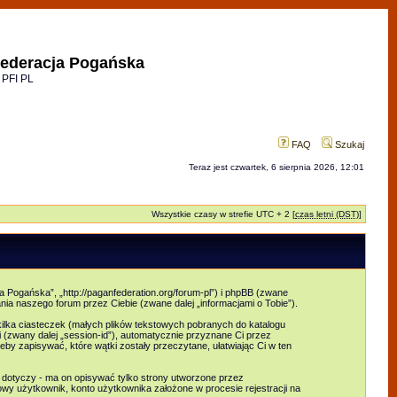
ederacja Pogańska
 PFI PL
FAQ
Szukaj
Teraz jest czwartek, 6 sierpnia 2026, 12:01
Wszystkie czasy w strefie UTC + 2 [
czas letni (DST)
]
 Pogańska”, „http://paganfederation.org/forum-pl”) i phpBB (zwane
ia naszego forum przez Ciebie (zwane dalej „informacjami o Tobie”).
lka ciasteczek (małych plików tekstowych pobranych do katalogu
 (zwany dalej „session-id”), automatycznie przyznane Ci przez
y zapisywać, które wątki zostały przeczytane, ułatwiając Ci w ten
dotyczy - ma on opisywać tylko strony utworzone przez
wy użytkownik, konto użytkownika założone w procesie rejestracji na