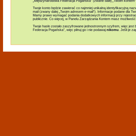
„Międzynarodowa Federacja Pogańska” (zwane dalej „Twoim kontem”) i 
Twoje konto będzie zawierać co najmniej unikalną identyfikacyjną na
mail (zwany dalej „Twoim adresem e-mail”). Informacje podane dla 
Mamy prawo wymagać podania dodatkowych informacji przy rejestracji
publicznie. Co więcej, w Panelu Zarządzania Kontem masz możliwość
Twoje hasło zostało zaszyfrowane jednostronnym szyfrem, więc jest
Federacja Pogańska”, więc pilnuj go i nie podawaj
nikomu
. Jeśli je 