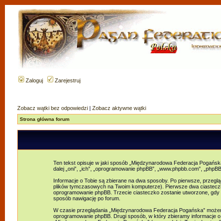
Zaloguj
Zarejestruj
Zobacz wątki bez odpowiedzi
|
Zobacz aktywne wątki
Strona główna forum
Ten tekst opisuje w jaki sposób „Międzynarodowa Federacja Pogańska”
dalej „oni”, „ich”, „oprogramowanie phpBB”, „www.phpbb.com”, „phpBB
Informacje o Tobie są zbierane na dwa sposoby. Po pierwsze, przeg
plików tymczasowych na Twoim komputerze). Pierwsze dwa ciasteczka z
oprogramowanie phpBB. Trzecie ciasteczko zostanie utworzone, gdy p
sposób nawigację po forum.
W czasie przeglądania „Międzynarodowa Federacja Pogańska” możemy 
oprogramowanie phpBB. Drugi sposób, w który zbieramy informacje o T