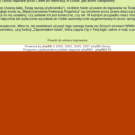
posty napisane przez Ciebie po rejestracji, w czasie, gdy jesteś zalogowany.
zwę (zwaną dalej „Twoją nazwą użytkownika”), osobiste hasło używane do logowania na Twoje
Twojego konta na „Międzynarodowa Federacja Pogańska” są chronione przez prawa dotycząc
 i to my ustalamy, czy podanie ich jest konieczne, czy nie. W każdym przypadku masz moż
 włączenia lub wyłaczenia wysyłania do Ciebie automatycznie wygenerowanych przez oprog
 bezpieczne. Mimo to, nie powinieneś używać tego samego hasła na różnych stronach WWW.
zapomniesz, użyj funkcji „Zapomniałem hasła”, która zapyta Cię o Twój login i adres e-mail, a
Powrót do ekranu logowania
Powered by
phpBB
© 2000, 2002, 2005, 2007 phpBB Group
Przyjazne użytkownikom polskie wsparcie phpBB3 -
phpBB3.PL