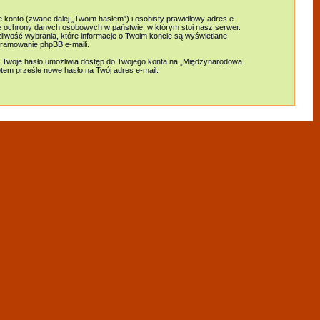
 konto (zwane dalej „Twoim hasłem”) i osobisty prawidłowy adres e-
e ochrony danych osobowych w państwie, w którym stoi nasz serwer.
liwość wybrania, które informacje o Twoim koncie są wyświetlane
ramowanie phpBB e-maili.
 Twoje hasło umożliwia dostęp do Twojego konta na „Międzynarodowa
 potem prześle nowe hasło na Twój adres e-mail.