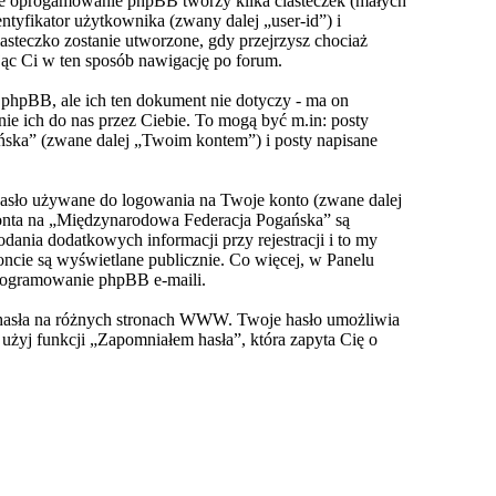
że oprogamowanie phpBB tworzy kilka ciasteczek (małych
yfikator użytkownika (zwany dalej „user-id”) i
asteczko zostanie utworzone, gdy przejrzysz chociaż
jąc Ci w ten sposób nawigację po forum.
hpBB, ale ich ten dokument nie dotyczy - ma on
e ich do nas przez Ciebie. To mogą być m.in: posty
ńska” (zwane dalej „Twoim kontem”) i posty napisane
hasło używane do logowania na Twoje konto (zwane dalej
konta na „Międzynarodowa Federacja Pogańska” są
nia dodatkowych informacji przy rejestracji i to my
ncie są wyświetlane publicznie. Co więcej, w Panelu
rogramowanie phpBB e-maili.
o hasła na różnych stronach WWW. Twoje hasło umożliwia
, użyj funkcji „Zapomniałem hasła”, która zapyta Cię o