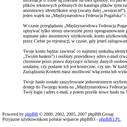
Informacje o Tobie są zbierane na dwa sposoby. Po pie
plików tekstowych pobranych do katalogu plików tymczas
anonimowy identyfikator sesji (zwany dalej „session-id”
jeden wątek na „Międzynarodowa Federacja Pogańska” i je
W czasie przeglądania „Międzynarodowa Federacja Pogań
opisywać tylko strony utworzone przez oprogramowanie ph
napisane jako anonimowy użytkownik, konto użytkownika 
przez Ciebie po rejestracji, w czasie, gdy jesteś zalogowan
Twoje konto będzie zawierać co najmniej unikalną ident
„Twoim hasłem”) i osobisty prawidłowy adres e-mail (z
chronione przez prawa dotyczące ochrony danych osobowy
ustalamy, czy podanie ich jest konieczne, czy nie. W ka
Zarządzania Kontem masz możliwość włączenia lub wyła
Twoje hasło zostało zaszyfrowane jednostronnym szyfrem
dostęp do Twojego konta na „Międzynarodowa Federacja 
Twój login i adres e-mail, a potem prześle nowe hasło na 
Powered by
phpBB
© 2000, 2002, 2005, 2007 phpBB Group
Przyjazne użytkownikom polskie wsparcie phpBB3 -
phpBB3.PL