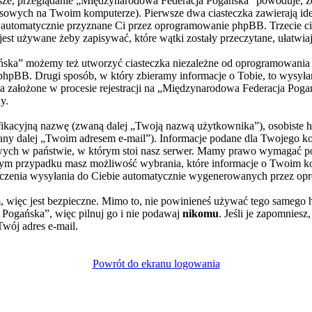
rwsze, przeglądanie „Międzynarodowa Federacja Pogańska” powoduje, 
owych na Twoim komputerze). Pierwsze dwa ciasteczka zawierają ident
), automatycznie przyznane Ci przez oprogramowanie phpBB. Trzecie ci
st używane żeby zapisywać, które wątki zostały przeczytane, ułatwia
ska” możemy też utworzyć ciasteczka niezależne od oprogramowania p
pBB. Drugi sposób, w który zbieramy informacje o Tobie, to wysyłani
założone w procesie rejestracji na „Międzynarodowa Federacja Poga
y.
yfikacyjną nazwę (zwaną dalej „Twoją nazwą użytkownika”), osobiste 
wany dalej „Twoim adresem e-mail”). Informacje podane dla Twojego 
ch w państwie, w którym stoi nasz serwer. Mamy prawo wymagać poda
żdym przypadku masz możliwość wybrania, które informacje o Twoim ko
czenia wysyłania do Ciebie automatycznie wygenerowanych przez op
, więc jest bezpieczne. Mimo to, nie powinieneś używać tego sameg
Pogańska”, więc pilnuj go i nie podawaj
nikomu
. Jeśli je zapomniesz
Twój adres e-mail.
Powrót do ekranu logowania