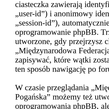
ciasteczka zawierają identy
„user-id”) i anonimowy ident
„session-id”), automatyczni
oprogramowanie phpBB. Trze
utworzone, gdy przejrzysz c
„Międzynarodowa Federacja
zapisywać, które wątki zost
ten sposób nawigację po fo
W czasie przeglądania „Mi
Pogańska” możemy też utwor
oprogramowania phpBB, ale 