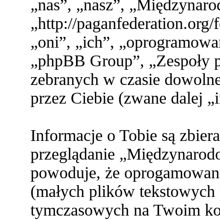
„nas”, „nasz”, „Międzynaro
„http://paganfederation.org
„oni”, „ich”, „oprogramo
„phpBB Group”, „Zespoły ph
zebranych w czasie dowolne
przez Ciebie (zwane dalej „
Informacje o Tobie są zbier
przeglądanie „Międzynarod
powoduje, że oprogamowani
(małych plików tekstowych 
tymczasowych na Twoim ko