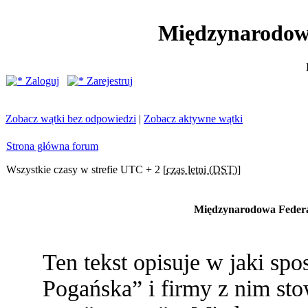
Międzynarodow
Zaloguj
Zarejestruj
Zobacz wątki bez odpowiedzi
|
Zobacz aktywne wątki
Strona główna forum
Wszystkie czasy w strefie UTC + 2 [
czas letni (DST)
]
Międzynarodowa Federac
Ten tekst opisuje w jaki s
Pogańska” i firmy z nim st