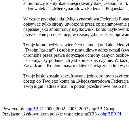
anonimowy identyfikator sesji (zwany dalej „session-id”
jeden wątek na „Międzynarodowa Federacja Pogańska” i je
W czasie przeglądania „Międzynarodowa Federacja Pogań
opisywać tylko strony utworzone przez oprogramowanie ph
napisane jako anonimowy użytkownik, konto użytkownika 
przez Ciebie po rejestracji, w czasie, gdy jesteś zalogowan
Twoje konto będzie zawierać co najmniej unikalną ident
„Twoim hasłem”) i osobisty prawidłowy adres e-mail (z
chronione przez prawa dotyczące ochrony danych osobowy
ustalamy, czy podanie ich jest konieczne, czy nie. W ka
Zarządzania Kontem masz możliwość włączenia lub wyła
Twoje hasło zostało zaszyfrowane jednostronnym szyfrem
dostęp do Twojego konta na „Międzynarodowa Federacja 
Twój login i adres e-mail, a potem prześle nowe hasło na 
Powered by
phpBB
© 2000, 2002, 2005, 2007 phpBB Group
Przyjazne użytkownikom polskie wsparcie phpBB3 -
phpBB3.PL