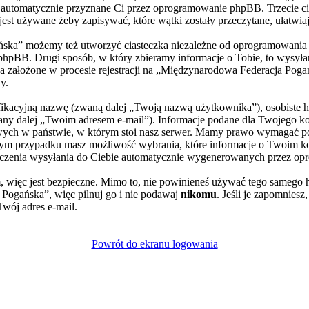
), automatycznie przyznane Ci przez oprogramowanie phpBB. Trzecie ci
st używane żeby zapisywać, które wątki zostały przeczytane, ułatwia
ska” możemy też utworzyć ciasteczka niezależne od oprogramowania p
pBB. Drugi sposób, w który zbieramy informacje o Tobie, to wysyłani
założone w procesie rejestracji na „Międzynarodowa Federacja Poga
y.
yfikacyjną nazwę (zwaną dalej „Twoją nazwą użytkownika”), osobiste 
wany dalej „Twoim adresem e-mail”). Informacje podane dla Twojego 
ch w państwie, w którym stoi nasz serwer. Mamy prawo wymagać poda
żdym przypadku masz możliwość wybrania, które informacje o Twoim ko
czenia wysyłania do Ciebie automatycznie wygenerowanych przez op
, więc jest bezpieczne. Mimo to, nie powinieneś używać tego sameg
Pogańska”, więc pilnuj go i nie podawaj
nikomu
. Jeśli je zapomniesz
Twój adres e-mail.
Powrót do ekranu logowania