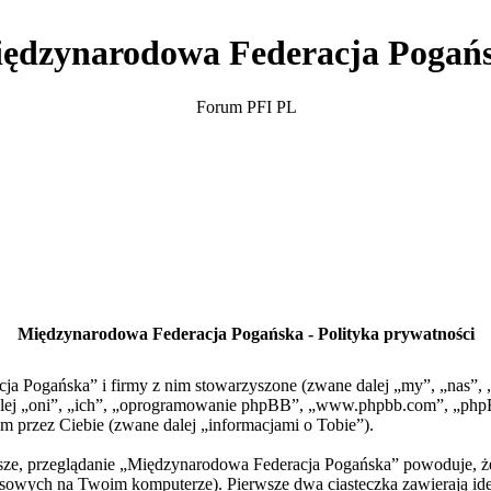
ędzynarodowa Federacja Pogań
Forum PFI PL
Międzynarodowa Federacja Pogańska - Polityka prywatności
cja Pogańska” i firmy z nim stowarzyszone (zwane dalej „my”, „nas”
 dalej „oni”, „ich”, „oprogramowanie phpBB”, „www.phpbb.com”, „php
m przez Ciebie (zwane dalej „informacjami o Tobie”).
rwsze, przeglądanie „Międzynarodowa Federacja Pogańska” powoduje, 
owych na Twoim komputerze). Pierwsze dwa ciasteczka zawierają ident