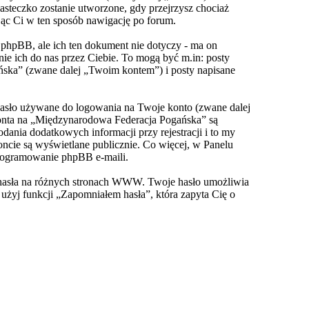
asteczko zostanie utworzone, gdy przejrzysz chociaż
jąc Ci w ten sposób nawigację po forum.
hpBB, ale ich ten dokument nie dotyczy - ma on
e ich do nas przez Ciebie. To mogą być m.in: posty
ńska” (zwane dalej „Twoim kontem”) i posty napisane
hasło używane do logowania na Twoje konto (zwane dalej
konta na „Międzynarodowa Federacja Pogańska” są
nia dodatkowych informacji przy rejestracji i to my
ncie są wyświetlane publicznie. Co więcej, w Panelu
rogramowanie phpBB e-maili.
o hasła na różnych stronach WWW. Twoje hasło umożliwia
, użyj funkcji „Zapomniałem hasła”, która zapyta Cię o