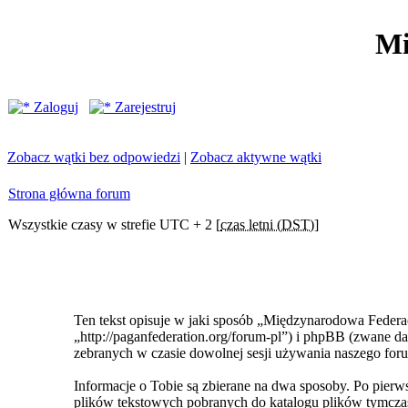
Mi
Zaloguj
Zarejestruj
Zobacz wątki bez odpowiedzi
|
Zobacz aktywne wątki
Strona główna forum
Wszystkie czasy w strefie UTC + 2 [
czas letni (DST)
]
Ten tekst opisuje w jaki sposób „Międzynarodowa Federa
„http://paganfederation.org/forum-pl”) i phpBB (zwane
zebranych w czasie dowolnej sesji używania naszego foru
Informacje o Tobie są zbierane na dwa sposoby. Po pie
plików tekstowych pobranych do katalogu plików tymczas