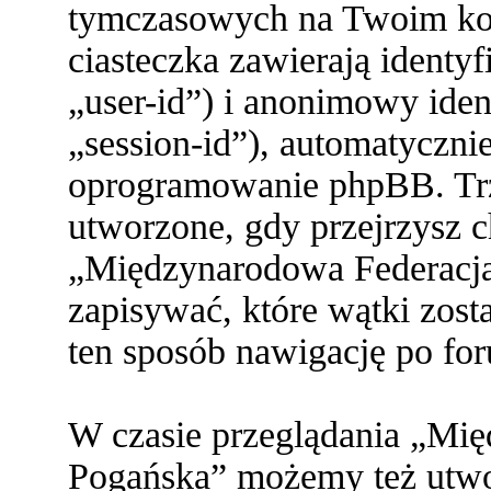
tymczasowych na Twoim ko
ciasteczka zawierają identy
„user-id”) i anonimowy ident
„session-id”), automatyczni
oprogramowanie phpBB. Trze
utworzone, gdy przejrzysz c
„Międzynarodowa Federacja
zapisywać, które wątki zost
ten sposób nawigację po fo
W czasie przeglądania „Mi
Pogańska” możemy też utwor