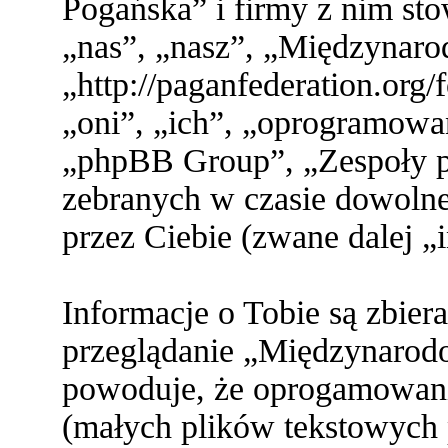
Pogańska” i firmy z nim st
„nas”, „nasz”, „Międzynaro
„http://paganfederation.org
„oni”, „ich”, „oprogramo
„phpBB Group”, „Zespoły ph
zebranych w czasie dowolne
przez Ciebie (zwane dalej „
Informacje o Tobie są zbier
przeglądanie „Międzynarod
powoduje, że oprogamowani
(małych plików tekstowych 