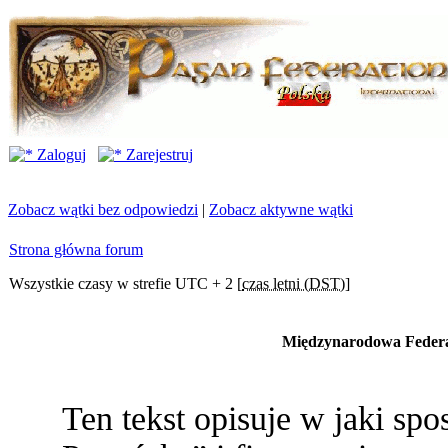
Zaloguj
Zarejestruj
Zobacz wątki bez odpowiedzi
|
Zobacz aktywne wątki
Strona główna forum
Wszystkie czasy w strefie UTC + 2 [
czas letni (DST)
]
Międzynarodowa Federac
Ten tekst opisuje w jaki s