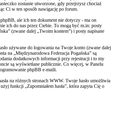
asteczko zostanie utworzone, gdy przejrzysz chociaż
jąc Ci w ten sposób nawigację po forum.
hpBB, ale ich ten dokument nie dotyczy - ma on
e ich do nas przez Ciebie. To mogą być m.in: posty
ńska” (zwane dalej „Twoim kontem”) i posty napisane
hasło używane do logowania na Twoje konto (zwane dalej
konta na „Międzynarodowa Federacja Pogańska” są
nia dodatkowych informacji przy rejestracji i to my
ncie są wyświetlane publicznie. Co więcej, w Panelu
rogramowanie phpBB e-maili.
o hasła na różnych stronach WWW. Twoje hasło umożliwia
, użyj funkcji „Zapomniałem hasła”, która zapyta Cię o