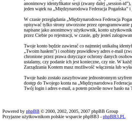
anonimowy identyfikator sesji (zwany dalej „session-id”
jeden wątek na „Międzynarodowa Federacja Pogańska” i je
W czasie przeglądania „Międzynarodowa Federacja Pogań
opisywać tylko strony utworzone przez oprogramowanie ph
napisane jako anonimowy użytkownik, konto użytkownika 
przez Ciebie po rejestracji, w czasie, gdy jesteś zalogowan
Twoje konto będzie zawierać co najmniej unikalną ident
„Twoim hasłem”) i osobisty prawidłowy adres e-mail (z
chronione przez prawa dotyczące ochrony danych osobowy
ustalamy, czy podanie ich jest konieczne, czy nie. W ka
Zarządzania Kontem masz możliwość włączenia lub wyła
Twoje hasło zostało zaszyfrowane jednostronnym szyfrem
dostęp do Twojego konta na „Międzynarodowa Federacja 
Twój login i adres e-mail, a potem prześle nowe hasło na 
Powered by
phpBB
© 2000, 2002, 2005, 2007 phpBB Group
Przyjazne użytkownikom polskie wsparcie phpBB3 -
phpBB3.PL