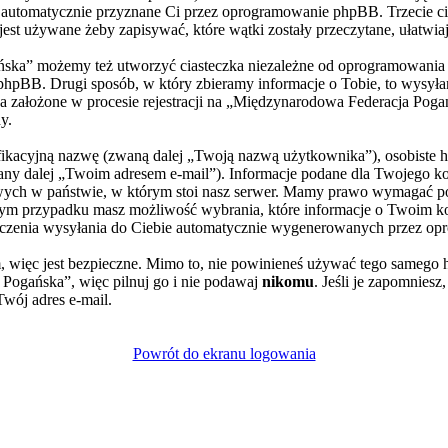
), automatycznie przyznane Ci przez oprogramowanie phpBB. Trzecie ci
st używane żeby zapisywać, które wątki zostały przeczytane, ułatwia
ska” możemy też utworzyć ciasteczka niezależne od oprogramowania p
pBB. Drugi sposób, w który zbieramy informacje o Tobie, to wysyłani
założone w procesie rejestracji na „Międzynarodowa Federacja Poga
y.
yfikacyjną nazwę (zwaną dalej „Twoją nazwą użytkownika”), osobiste 
wany dalej „Twoim adresem e-mail”). Informacje podane dla Twojego 
ch w państwie, w którym stoi nasz serwer. Mamy prawo wymagać poda
żdym przypadku masz możliwość wybrania, które informacje o Twoim ko
czenia wysyłania do Ciebie automatycznie wygenerowanych przez op
, więc jest bezpieczne. Mimo to, nie powinieneś używać tego sameg
Pogańska”, więc pilnuj go i nie podawaj
nikomu
. Jeśli je zapomniesz
Twój adres e-mail.
Powrót do ekranu logowania