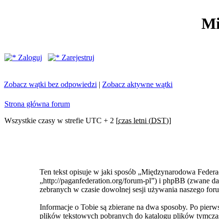
Mi
Zaloguj
Zarejestruj
Zobacz wątki bez odpowiedzi
|
Zobacz aktywne wątki
Strona główna forum
Wszystkie czasy w strefie UTC + 2 [
czas letni (DST)
]
Ten tekst opisuje w jaki sposób „Międzynarodowa Federa
„http://paganfederation.org/forum-pl”) i phpBB (zwane
zebranych w czasie dowolnej sesji używania naszego foru
Informacje o Tobie są zbierane na dwa sposoby. Po pie
plików tekstowych pobranych do katalogu plików tymczas