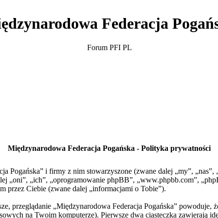
ędzynarodowa Federacja Pogań
Forum PFI PL
Międzynarodowa Federacja Pogańska - Polityka prywatności
cja Pogańska” i firmy z nim stowarzyszone (zwane dalej „my”, „nas”
 dalej „oni”, „ich”, „oprogramowanie phpBB”, „www.phpbb.com”, „php
m przez Ciebie (zwane dalej „informacjami o Tobie”).
rwsze, przeglądanie „Międzynarodowa Federacja Pogańska” powoduje, 
owych na Twoim komputerze). Pierwsze dwa ciasteczka zawierają ident