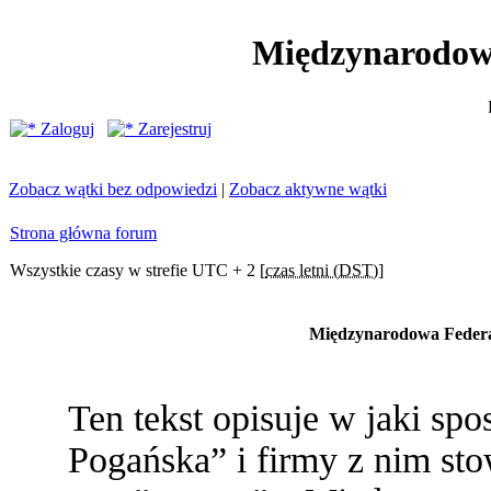
Międzynarodow
Zaloguj
Zarejestruj
Zobacz wątki bez odpowiedzi
|
Zobacz aktywne wątki
Strona główna forum
Wszystkie czasy w strefie UTC + 2 [
czas letni (DST)
]
Międzynarodowa Federac
Ten tekst opisuje w jaki s
Pogańska” i firmy z nim st