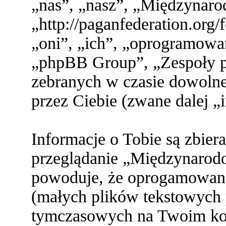
„nas”, „nasz”, „Międzynaro
„http://paganfederation.org
„oni”, „ich”, „oprogramo
„phpBB Group”, „Zespoły ph
zebranych w czasie dowolne
przez Ciebie (zwane dalej „
Informacje o Tobie są zbier
przeglądanie „Międzynarod
powoduje, że oprogamowani
(małych plików tekstowych 
tymczasowych na Twoim ko