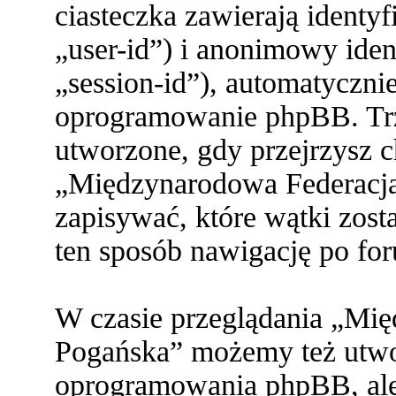
ciasteczka zawierają identy
„user-id”) i anonimowy ident
„session-id”), automatyczni
oprogramowanie phpBB. Trze
utworzone, gdy przejrzysz c
„Międzynarodowa Federacja
zapisywać, które wątki zost
ten sposób nawigację po fo
W czasie przeglądania „Mi
Pogańska” możemy też utwor
oprogramowania phpBB, ale 