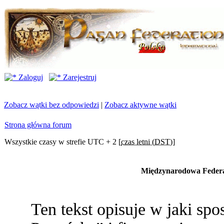
Zaloguj
Zarejestruj
Zobacz wątki bez odpowiedzi
|
Zobacz aktywne wątki
Strona główna forum
Wszystkie czasy w strefie UTC + 2 [
czas letni (DST)
]
Międzynarodowa Federac
Ten tekst opisuje w jaki s