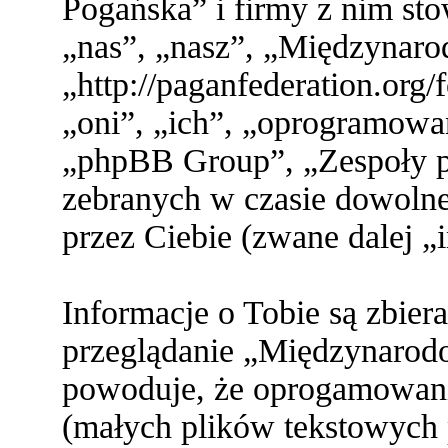
Pogańska” i firmy z nim st
„nas”, „nasz”, „Międzynaro
„http://paganfederation.org
„oni”, „ich”, „oprogramo
„phpBB Group”, „Zespoły ph
zebranych w czasie dowolne
przez Ciebie (zwane dalej „
Informacje o Tobie są zbier
przeglądanie „Międzynarod
powoduje, że oprogamowani
(małych plików tekstowych 