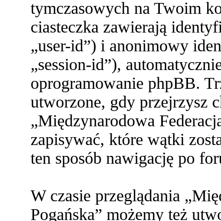
tymczasowych na Twoim ko
ciasteczka zawierają identy
„user-id”) i anonimowy ident
„session-id”), automatyczni
oprogramowanie phpBB. Trze
utworzone, gdy przejrzysz c
„Międzynarodowa Federacja
zapisywać, które wątki zost
ten sposób nawigację po fo
W czasie przeglądania „Mi
Pogańska” możemy też utwor