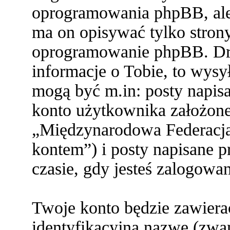
oprogramowania phpBB, ale 
ma on opisywać tylko stron
oprogramowanie phpBB. Dru
informacje o Tobie, to wysył
mogą być m.in: posty napi
konto użytkownika założone 
„Międzynarodowa Federacja
kontem”) i posty napisane pr
czasie, gdy jesteś zalogowa
Twoje konto będzie zawiera
identyfikacyjną nazwę (zwa