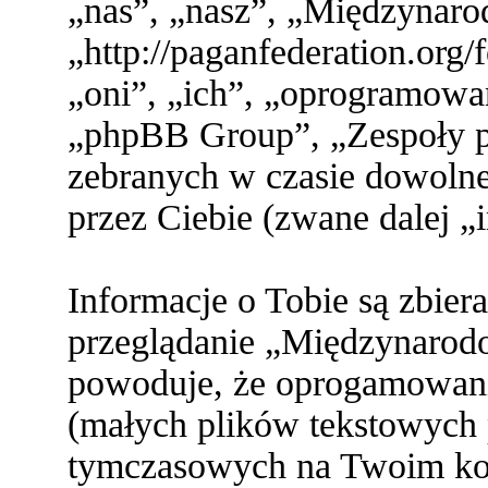
„nas”, „nasz”, „Międzynaro
„http://paganfederation.org
„oni”, „ich”, „oprogramo
„phpBB Group”, „Zespoły ph
zebranych w czasie dowolne
przez Ciebie (zwane dalej „
Informacje o Tobie są zbier
przeglądanie „Międzynarod
powoduje, że oprogamowani
(małych plików tekstowych 
tymczasowych na Twoim ko