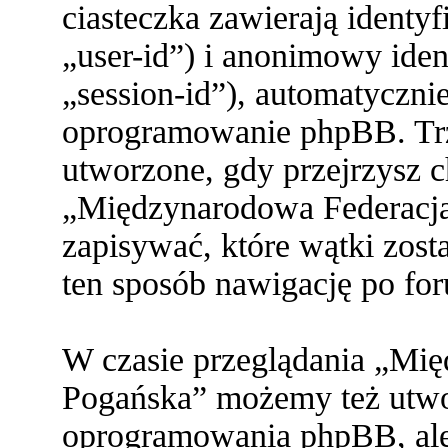
ciasteczka zawierają identy
„user-id”) i anonimowy ident
„session-id”), automatyczni
oprogramowanie phpBB. Trze
utworzone, gdy przejrzysz c
„Międzynarodowa Federacja
zapisywać, które wątki zost
ten sposób nawigację po fo
W czasie przeglądania „Mi
Pogańska” możemy też utwor
oprogramowania phpBB, ale 