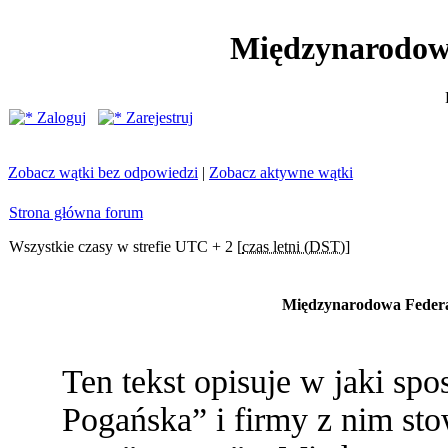
Międzynarodow
Zaloguj
Zarejestruj
Zobacz wątki bez odpowiedzi
|
Zobacz aktywne wątki
Strona główna forum
Wszystkie czasy w strefie UTC + 2 [
czas letni (DST)
]
Międzynarodowa Federac
Ten tekst opisuje w jaki s
Pogańska” i firmy z nim st