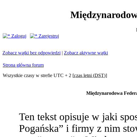
Międzynarodow
Zaloguj
Zarejestruj
Zobacz wątki bez odpowiedzi
|
Zobacz aktywne wątki
Strona główna forum
Wszystkie czasy w strefie UTC + 2 [
czas letni (DST)
]
Międzynarodowa Federac
Ten tekst opisuje w jaki s
Pogańska” i firmy z nim st