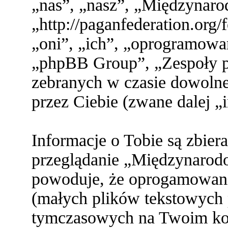
„nas”, „nasz”, „Międzynaro
„http://paganfederation.org
„oni”, „ich”, „oprogramo
„phpBB Group”, „Zespoły ph
zebranych w czasie dowolne
przez Ciebie (zwane dalej „
Informacje o Tobie są zbier
przeglądanie „Międzynarod
powoduje, że oprogamowani
(małych plików tekstowych 
tymczasowych na Twoim ko