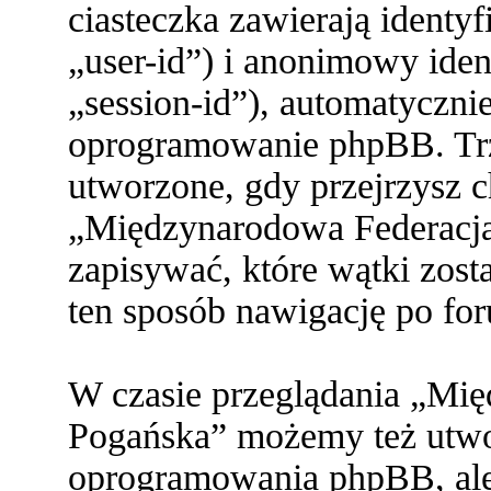
ciasteczka zawierają identy
„user-id”) i anonimowy ident
„session-id”), automatyczni
oprogramowanie phpBB. Trze
utworzone, gdy przejrzysz c
„Międzynarodowa Federacja
zapisywać, które wątki zost
ten sposób nawigację po fo
W czasie przeglądania „Mi
Pogańska” możemy też utwor
oprogramowania phpBB, ale 