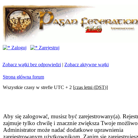
Zaloguj
Zarejestruj
Zobacz wątki bez odpowiedzi
|
Zobacz aktywne wątki
Strona główna forum
Wszystkie czasy w strefie UTC + 2 [
czas letni (DST)
]
Aby się zalogować, musisz być zarejestrowany(a). Rejestr
zajmuje tylko chwilę i znacznie zwiększa Twoje możliwo
Administrator może nadać dodatkowe uprawnienia
zarejestrowanym użytkownikom. Zanim się zarejestrujesz