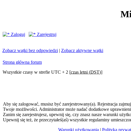
Mi
Zaloguj
Zarejestruj
Zobacz wątki bez odpowiedzi
|
Zobacz aktywne wątki
Strona główna forum
Wszystkie czasy w strefie UTC + 2 [
czas letni (DST)
]
Aby się zalogować, musisz być zarejestrowany(a). Rejestracja zajmuj
Twoje możliwości. Administrator może nadać dodatkowe uprawnien
Zanim się zarejestrujesz, upewnij się, czy znasz nasze warunki użytk
Upewnij się też, że przeczytałeś(aś) wszystkie regulaminy umieszczo
Warunki użytkowania
|
Polityka prywa