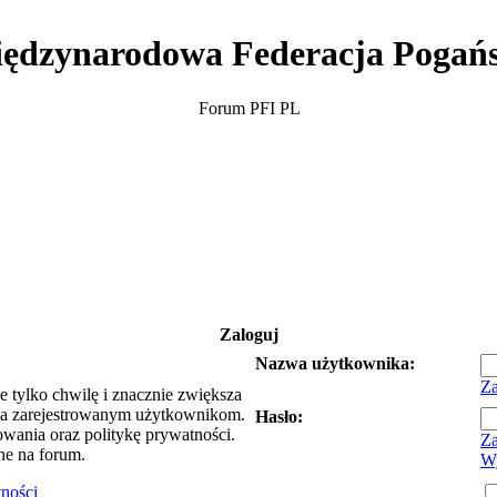
ędzynarodowa Federacja Pogań
Forum PFI PL
Zaloguj
Nazwa użytkownika:
Za
e tylko chwilę i znacznie zwiększa
ia zarejestrowanym użytkownikom.
Hasło:
owania oraz politykę prywatności.
Za
ne na forum.
Wy
tności