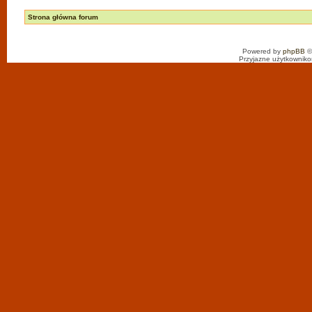
Strona główna forum
Powered by
phpBB
©
Przyjazne użytkowniko