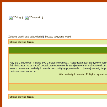
Zaloguj
Zarejestruj
Zobacz wątki bez odpowiedzi
|
Zobacz aktywne wątki
Strona główna forum
Aby się zalogować, musisz być zarejestrowany(a). Rejestracja zajmuje tylko chwilę
Administrator może nadać dodatkowe uprawnienia zarejestrowanym użytkownikom. Za
znasz nasze warunki użytkowania oraz politykę prywatności. Upewnij się też, że p
umieszczone na forum.
Warunki użytkowania
|
Polityka prywatno
Strona główna forum