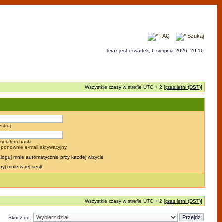
FAQ
Szukaj
Teraz jest czwartek, 6 sierpnia 2026, 20:16
Wszystkie czasy w strefie UTC + 2 [
czas letni (DST)
]
estruj
mniałem hasła
j ponownie e-mail aktywacyjny
loguj mnie automatycznie przy każdej wizycie
ryj mnie w tej sesji
Wszystkie czasy w strefie UTC + 2 [
czas letni (DST)
]
Skocz do: