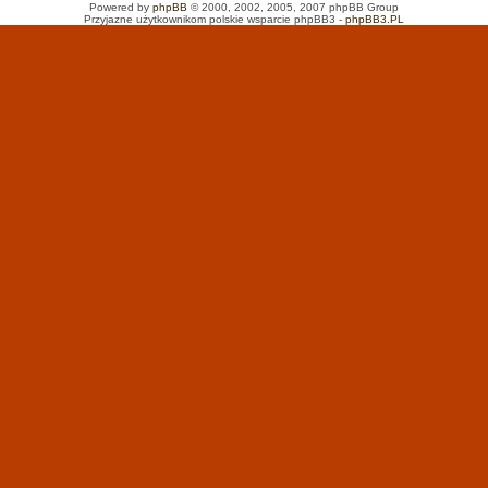
Powered by
phpBB
© 2000, 2002, 2005, 2007 phpBB Group
Przyjazne użytkownikom polskie wsparcie phpBB3 -
phpBB3.PL