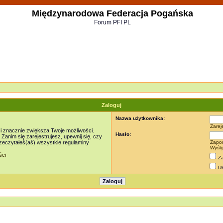
Międzynarodowa Federacja Pogańska
Forum PFI PL
Zaloguj
Nazwa użytkownika:
Zarej
 i znacznie zwiększa Twoje możliwości.
Hasło:
nim się zarejestrujesz, upewnij się, czy
rzeczytałeś(aś) wszystkie regulaminy
Zapo
Wyśli
ści
Za
Uk