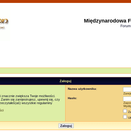
Międzynarodowa F
Forum
Zaloguj
Nazwa użytkownika:
Zarej
 i znacznie zwiększa Twoje możliwości.
Hasło:
nim się zarejestrujesz, upewnij się, czy
rzeczytałeś(aś) wszystkie regulaminy
Zapo
Wyśli
ści
Za
Uk