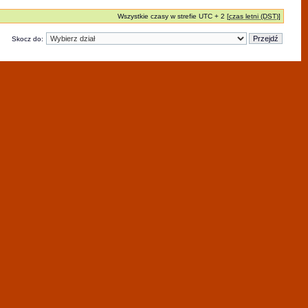
Wszystkie czasy w strefie UTC + 2 [
czas letni (DST)
]
Skocz do: