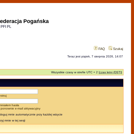
ederacja Pogańska
 PFI PL
FAQ
Szukaj
Teraz jest piątek, 7 sierpnia 2026, 14:07
Wszystkie czasy w strefie UTC + 2 [
czas letni (DST)
]
estruj
mniałem hasła
j ponownie e-mail aktywacyjny
loguj mnie automatycznie przy każdej wizycie
ryj mnie w tej sesji