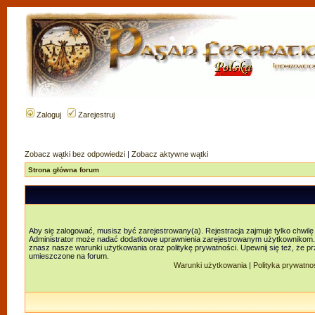
Zaloguj
Zarejestruj
Zobacz wątki bez odpowiedzi
|
Zobacz aktywne wątki
Strona główna forum
Aby się zalogować, musisz być zarejestrowany(a). Rejestracja zajmuje tylko chwilę
Administrator może nadać dodatkowe uprawnienia zarejestrowanym użytkownikom. Za
znasz nasze warunki użytkowania oraz politykę prywatności. Upewnij się też, że p
umieszczone na forum.
Warunki użytkowania
|
Polityka prywatno