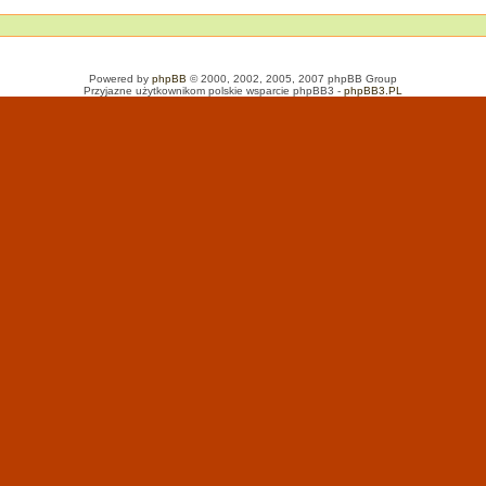
Powered by
phpBB
© 2000, 2002, 2005, 2007 phpBB Group
Przyjazne użytkownikom polskie wsparcie phpBB3 -
phpBB3.PL