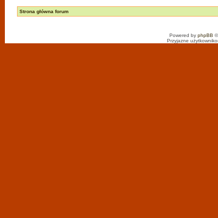
Strona główna forum
Powered by
phpBB
©
Przyjazne użytkowniko