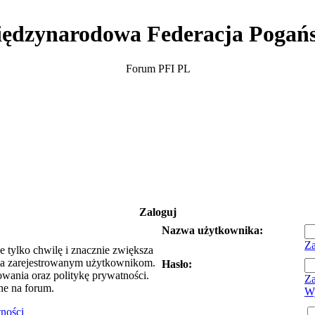
ędzynarodowa Federacja Pogań
Forum PFI PL
Zaloguj
Nazwa użytkownika:
Za
e tylko chwilę i znacznie zwiększa
ia zarejestrowanym użytkownikom.
Hasło:
owania oraz politykę prywatności.
Za
ne na forum.
Wy
tności