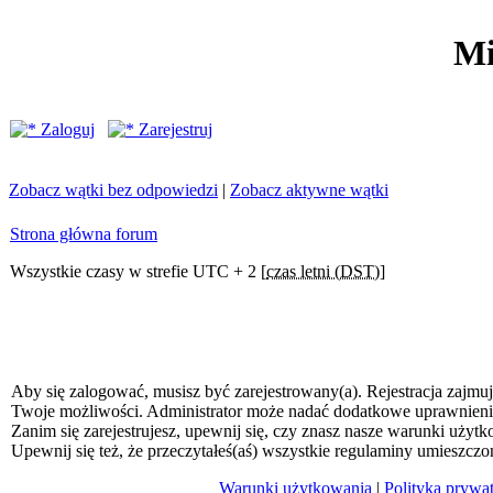
Mi
Zaloguj
Zarejestruj
Zobacz wątki bez odpowiedzi
|
Zobacz aktywne wątki
Strona główna forum
Wszystkie czasy w strefie UTC + 2 [
czas letni (DST)
]
Aby się zalogować, musisz być zarejestrowany(a). Rejestracja zajmuj
Twoje możliwości. Administrator może nadać dodatkowe uprawnien
Zanim się zarejestrujesz, upewnij się, czy znasz nasze warunki użytk
Upewnij się też, że przeczytałeś(aś) wszystkie regulaminy umieszczo
Warunki użytkowania
|
Polityka prywa