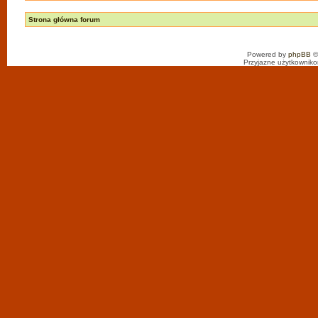
Strona główna forum
Powered by
phpBB
©
Przyjazne użytkowniko