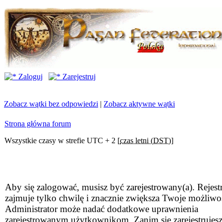
Zaloguj
Zarejestruj
Zobacz wątki bez odpowiedzi
|
Zobacz aktywne wątki
Strona główna forum
Wszystkie czasy w strefie UTC + 2 [
czas letni (DST)
]
Aby się zalogować, musisz być zarejestrowany(a). Rejestr
zajmuje tylko chwilę i znacznie zwiększa Twoje możliwo
Administrator może nadać dodatkowe uprawnienia
zarejestrowanym użytkownikom. Zanim się zarejestrujesz