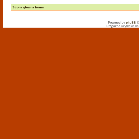
Strona główna forum
Powered by
phpBB
©
Przyjazne użytkowniko