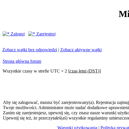
Mi
Zaloguj
Zarejestruj
Zobacz wątki bez odpowiedzi
|
Zobacz aktywne wątki
Strona główna forum
Wszystkie czasy w strefie UTC + 2 [
czas letni (DST)
]
Aby się zalogować, musisz być zarejestrowany(a). Rejestracja zajmuj
Twoje możliwości. Administrator może nadać dodatkowe uprawnien
Zanim się zarejestrujesz, upewnij się, czy znasz nasze warunki użytk
Upewnij się też, że przeczytałeś(aś) wszystkie regulaminy umieszczo
Warunki użytkowania
|
Polityka prywa