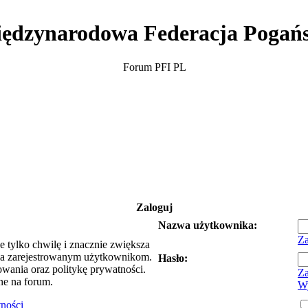
ędzynarodowa Federacja Pogań
Forum PFI PL
Zaloguj
Nazwa użytkownika:
Za
e tylko chwilę i znacznie zwiększa
ia zarejestrowanym użytkownikom.
Hasło:
owania oraz politykę prywatności.
Za
ne na forum.
Wy
tności