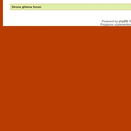
Strona główna forum
Powered by
phpBB
©
Przyjazne użytkowniko