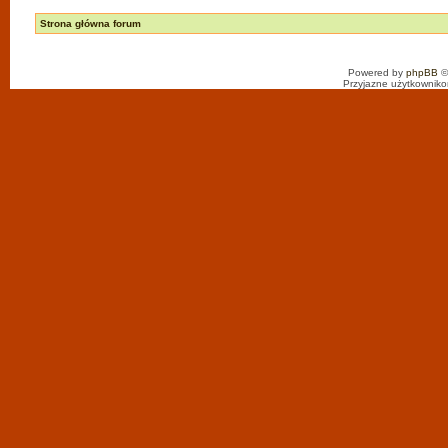
Strona główna forum
Powered by
phpBB
©
Przyjazne użytkowniko