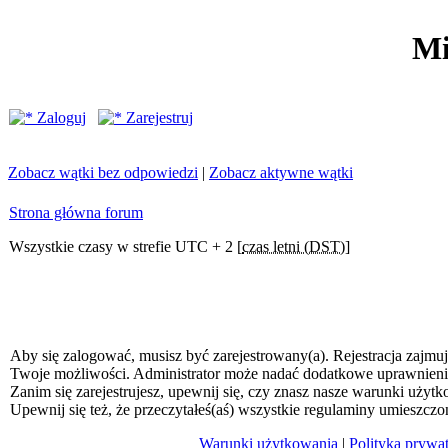
Mi
Zaloguj
Zarejestruj
Zobacz wątki bez odpowiedzi
|
Zobacz aktywne wątki
Strona główna forum
Wszystkie czasy w strefie UTC + 2 [
czas letni (DST)
]
Aby się zalogować, musisz być zarejestrowany(a). Rejestracja zajmuj
Twoje możliwości. Administrator może nadać dodatkowe uprawnien
Zanim się zarejestrujesz, upewnij się, czy znasz nasze warunki użytk
Upewnij się też, że przeczytałeś(aś) wszystkie regulaminy umieszczo
Warunki użytkowania
|
Polityka prywa