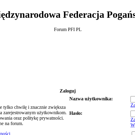
ędzynarodowa Federacja Pogań
Forum PFI PL
Zaloguj
Nazwa użytkownika:
Za
e tylko chwilę i znacznie zwiększa
ia zarejestrowanym użytkownikom.
Hasło:
owania oraz politykę prywatności.
Za
ne na forum.
Wy
tności