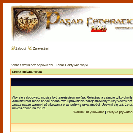
Zaloguj
Zarejestruj
Zobacz wątki bez odpowiedzi
|
Zobacz aktywne wątki
Strona główna forum
Aby się zalogować, musisz być zarejestrowany(a). Rejestracja zajmuje tylko chwilę
Administrator może nadać dodatkowe uprawnienia zarejestrowanym użytkownikom. Za
znasz nasze warunki użytkowania oraz politykę prywatności. Upewnij się też, że p
umieszczone na forum.
Warunki użytkowania
|
Polityka prywatno