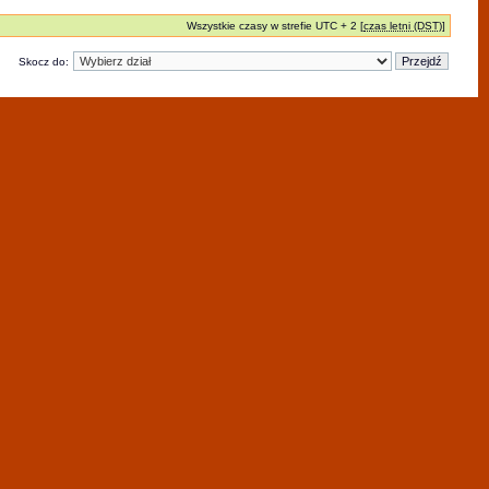
Wszystkie czasy w strefie UTC + 2 [
czas letni (DST)
]
Skocz do: