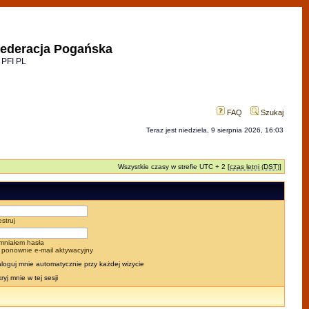
ederacja Pogańska
 PFI PL
FAQ
Szukaj
Teraz jest niedziela, 9 sierpnia 2026, 16:03
Wszystkie czasy w strefie UTC + 2 [
czas letni (DST)
]
estruj
mniałem hasła
j ponownie e-mail aktywacyjny
loguj mnie automatycznie przy każdej wizycie
ryj mnie w tej sesji