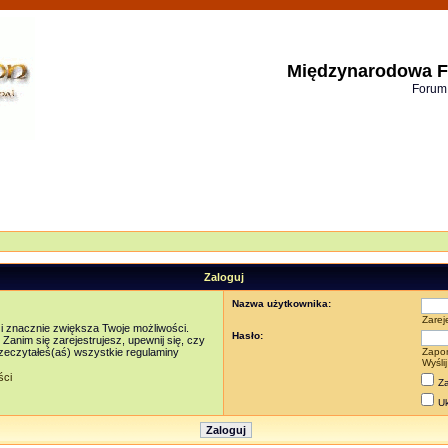
Międzynarodowa F
Forum
Zaloguj
Nazwa użytkownika:
Zarej
 i znacznie zwiększa Twoje możliwości.
Hasło:
nim się zarejestrujesz, upewnij się, czy
rzeczytałeś(aś) wszystkie regulaminy
Zapo
Wyśli
ści
Za
Uk