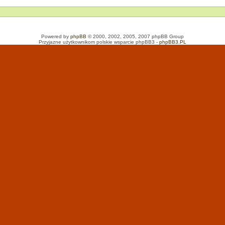
Powered by
phpBB
© 2000, 2002, 2005, 2007 phpBB Group
Przyjazne użytkownikom polskie wsparcie phpBB3 -
phpBB3.PL