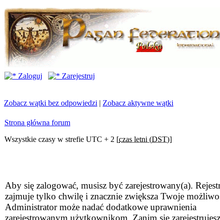
Zaloguj
Zarejestruj
Zobacz wątki bez odpowiedzi
|
Zobacz aktywne wątki
Strona główna forum
Wszystkie czasy w strefie UTC + 2 [
czas letni (DST)
]
Aby się zalogować, musisz być zarejestrowany(a). Rejestr
zajmuje tylko chwilę i znacznie zwiększa Twoje możliwo
Administrator może nadać dodatkowe uprawnienia
zarejestrowanym użytkownikom. Zanim się zarejestrujesz