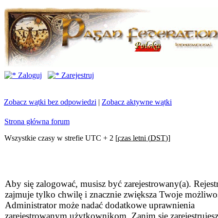
Zaloguj
Zarejestruj
Zobacz wątki bez odpowiedzi
|
Zobacz aktywne wątki
Strona główna forum
Wszystkie czasy w strefie UTC + 2 [
czas letni (DST)
]
Aby się zalogować, musisz być zarejestrowany(a). Rejestr
zajmuje tylko chwilę i znacznie zwiększa Twoje możliwo
Administrator może nadać dodatkowe uprawnienia
zarejestrowanym użytkownikom. Zanim się zarejestrujesz