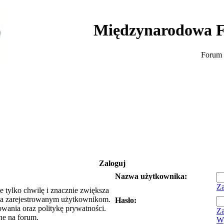
Międzynarodowa F
Forum 
Zaloguj
Nazwa użytkownika:
Za
e tylko chwilę i znacznie zwiększa
ia zarejestrowanym użytkownikom.
Hasło:
owania oraz politykę prywatności.
Za
ne na forum.
Wy