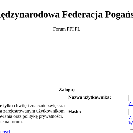
ędzynarodowa Federacja Pogań
Forum PFI PL
Zaloguj
Nazwa użytkownika:
Za
e tylko chwilę i znacznie zwiększa
ia zarejestrowanym użytkownikom.
Hasło:
owania oraz politykę prywatności.
Za
ne na forum.
Wy
tności