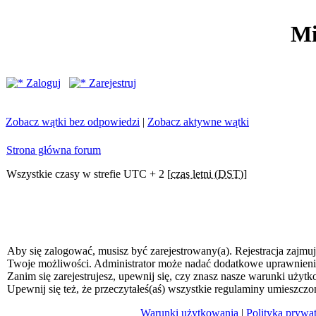
Mi
Zaloguj
Zarejestruj
Zobacz wątki bez odpowiedzi
|
Zobacz aktywne wątki
Strona główna forum
Wszystkie czasy w strefie UTC + 2 [
czas letni (DST)
]
Aby się zalogować, musisz być zarejestrowany(a). Rejestracja zajmuj
Twoje możliwości. Administrator może nadać dodatkowe uprawnien
Zanim się zarejestrujesz, upewnij się, czy znasz nasze warunki użytk
Upewnij się też, że przeczytałeś(aś) wszystkie regulaminy umieszczo
Warunki użytkowania
|
Polityka prywa