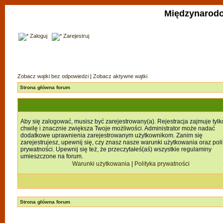
Międzynarodo
Zaloguj
Zarejestruj
Zobacz wątki bez odpowiedzi
|
Zobacz aktywne wątki
Strona główna forum
Aby się zalogować, musisz być zarejestrowany(a). Rejestracja zajmuje tylk
chwilę i znacznie zwiększa Twoje możliwości. Administrator może nadać
dodatkowe uprawnienia zarejestrowanym użytkownikom. Zanim się
zarejestrujesz, upewnij się, czy znasz nasze warunki użytkowania oraz poli
prywatności. Upewnij się też, że przeczytałeś(aś) wszystkie regulaminy
umieszczone na forum.
Warunki użytkowania
|
Polityka prywatności
Strona główna forum