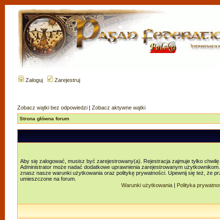
Zaloguj
Zarejestruj
Zobacz wątki bez odpowiedzi
|
Zobacz aktywne wątki
Strona główna forum
Aby się zalogować, musisz być zarejestrowany(a). Rejestracja zajmuje tylko chwilę
Administrator może nadać dodatkowe uprawnienia zarejestrowanym użytkownikom. Za
znasz nasze warunki użytkowania oraz politykę prywatności. Upewnij się też, że p
umieszczone na forum.
Warunki użytkowania
|
Polityka prywatno