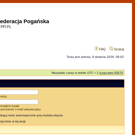
ederacja Pogańska
 PFI PL
FAQ
Szukaj
Teraz jest sobota, 8 sierpnia 2026, 06:02
Wszystkie czasy w strefie UTC + 2 [
czas letni (DST)
]
estruj
mniałem hasła
j ponownie e-mail aktywacyjny
loguj mnie automatycznie przy każdej wizycie
ryj mnie w tej sesji