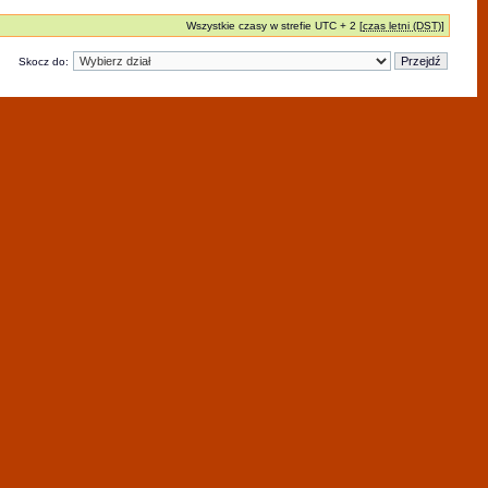
Wszystkie czasy w strefie UTC + 2 [
czas letni (DST)
]
Skocz do: