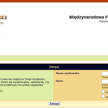
Międzynarodowa F
Forum
Zaloguj
Nazwa użytkownika:
Zarej
 i znacznie zwiększa Twoje możliwości.
Hasło:
nim się zarejestrujesz, upewnij się, czy
rzeczytałeś(aś) wszystkie regulaminy
Zapo
Wyśli
ści
Za
Uk