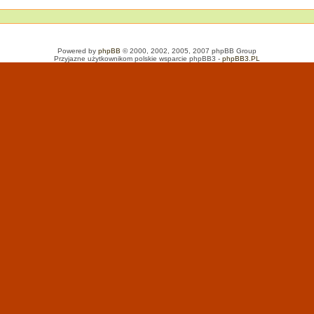
Powered by
phpBB
© 2000, 2002, 2005, 2007 phpBB Group
Przyjazne użytkownikom polskie wsparcie phpBB3 -
phpBB3.PL