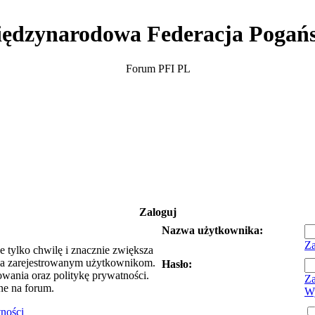
ędzynarodowa Federacja Pogań
Forum PFI PL
Zaloguj
Nazwa użytkownika:
Za
e tylko chwilę i znacznie zwiększa
ia zarejestrowanym użytkownikom.
Hasło:
owania oraz politykę prywatności.
Za
ne na forum.
Wy
tności