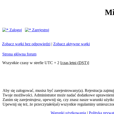
Mi
Zaloguj
Zarejestruj
Zobacz wątki bez odpowiedzi
|
Zobacz aktywne wątki
Strona główna forum
Wszystkie czasy w strefie UTC + 2 [
czas letni (DST)
]
Aby się zalogować, musisz być zarejestrowany(a). Rejestracja zajmuj
Twoje możliwości. Administrator może nadać dodatkowe uprawnien
Zanim się zarejestrujesz, upewnij się, czy znasz nasze warunki użytk
Upewnij się też, że przeczytałeś(aś) wszystkie regulaminy umieszczo
Warunki użytkowania
|
Polityka prywa