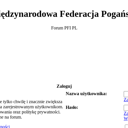
ędzynarodowa Federacja Pogań
Forum PFI PL
Zaloguj
Nazwa użytkownika:
Za
e tylko chwilę i znacznie zwiększa
ia zarejestrowanym użytkownikom.
Hasło:
owania oraz politykę prywatności.
Za
ne na forum.
Wy
tności