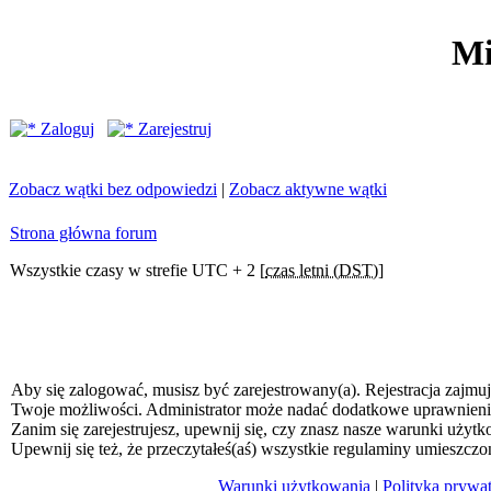
Mi
Zaloguj
Zarejestruj
Zobacz wątki bez odpowiedzi
|
Zobacz aktywne wątki
Strona główna forum
Wszystkie czasy w strefie UTC + 2 [
czas letni (DST)
]
Aby się zalogować, musisz być zarejestrowany(a). Rejestracja zajmuj
Twoje możliwości. Administrator może nadać dodatkowe uprawnien
Zanim się zarejestrujesz, upewnij się, czy znasz nasze warunki użytk
Upewnij się też, że przeczytałeś(aś) wszystkie regulaminy umieszczo
Warunki użytkowania
|
Polityka prywa