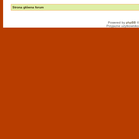
Strona główna forum
Powered by
phpBB
©
Przyjazne użytkowniko