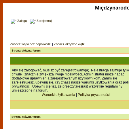
Międzynarodo
Zaloguj
Zarejestruj
Zobacz wątki bez odpowiedzi
|
Zobacz aktywne wątki
Strona główna forum
Aby się zalogować, musisz być zarejestrowany(a). Rejestracja zajmuje tylk
chwilę i znacznie zwiększa Twoje możliwości. Administrator może nadać
dodatkowe uprawnienia zarejestrowanym użytkownikom. Zanim się
zarejestrujesz, upewnij się, czy znasz nasze warunki użytkowania oraz poli
prywatności. Upewnij się też, że przeczytałeś(aś) wszystkie regulaminy
umieszczone na forum.
Warunki użytkowania
|
Polityka prywatności
Strona główna forum