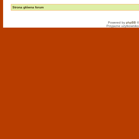
Strona główna forum
Powered by
phpBB
©
Przyjazne użytkowniko