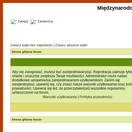
Międzynarodo
Zaloguj
Zarejestruj
Zobacz wątki bez odpowiedzi
|
Zobacz aktywne wątki
Strona główna forum
Aby się zalogować, musisz być zarejestrowany(a). Rejestracja zajmuje tylk
chwilę i znacznie zwiększa Twoje możliwości. Administrator może nadać
dodatkowe uprawnienia zarejestrowanym użytkownikom. Zanim się
zarejestrujesz, upewnij się, czy znasz nasze warunki użytkowania oraz poli
prywatności. Upewnij się też, że przeczytałeś(aś) wszystkie regulaminy
umieszczone na forum.
Warunki użytkowania
|
Polityka prywatności
Strona główna forum