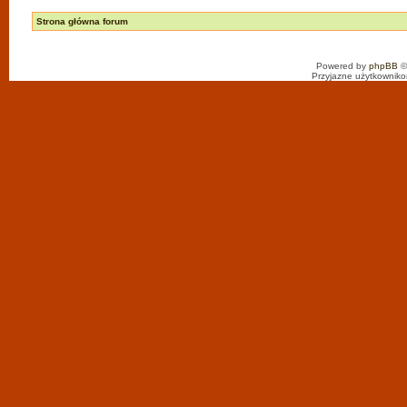
Strona główna forum
Powered by
phpBB
©
Przyjazne użytkowniko