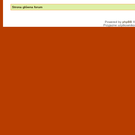
Strona główna forum
Powered by
phpBB
©
Przyjazne użytkowniko