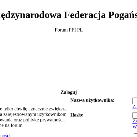
ędzynarodowa Federacja Pogań
Forum PFI PL
Zaloguj
Nazwa użytkownika:
Za
e tylko chwilę i znacznie zwiększa
ia zarejestrowanym użytkownikom.
Hasło:
owania oraz politykę prywatności.
Za
ne na forum.
Wy
tności