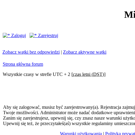
Mi
Zaloguj
Zarejestruj
Zobacz wątki bez odpowiedzi
|
Zobacz aktywne wątki
Strona główna forum
Wszystkie czasy w strefie UTC + 2 [
czas letni (DST)
]
Aby się zalogować, musisz być zarejestrowany(a). Rejestracja zajmuj
Twoje możliwości. Administrator może nadać dodatkowe uprawnien
Zanim się zarejestrujesz, upewnij się, czy znasz nasze warunki użytk
Upewnij się też, że przeczytałeś(aś) wszystkie regulaminy umieszczo
Warunki użytkowania
|
Polityka prywa