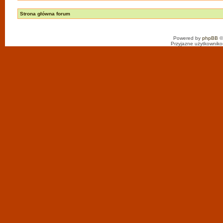
Strona główna forum
Powered by
phpBB
©
Przyjazne użytkowniko