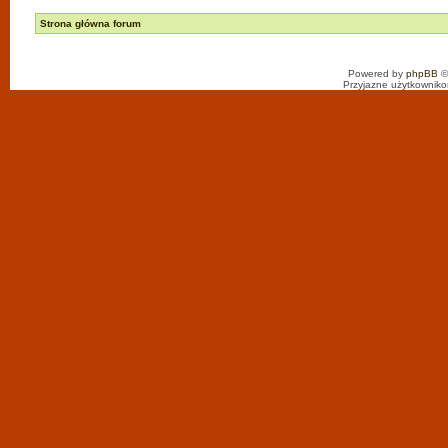
Strona główna forum
Powered by
phpBB
©
Przyjazne użytkowniko