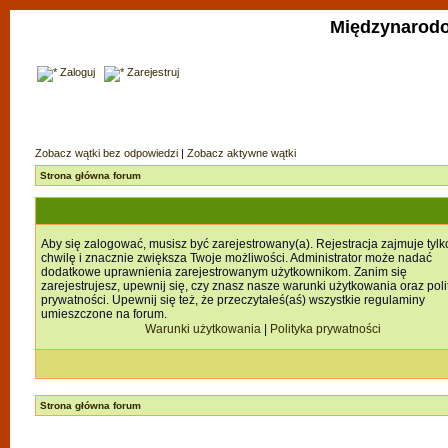
Międzynarodo
Zaloguj
Zarejestruj
Zobacz wątki bez odpowiedzi
|
Zobacz aktywne wątki
Strona główna forum
Aby się zalogować, musisz być zarejestrowany(a). Rejestracja zajmuje tylk
chwilę i znacznie zwiększa Twoje możliwości. Administrator może nadać
dodatkowe uprawnienia zarejestrowanym użytkownikom. Zanim się
zarejestrujesz, upewnij się, czy znasz nasze warunki użytkowania oraz poli
prywatności. Upewnij się też, że przeczytałeś(aś) wszystkie regulaminy
umieszczone na forum.
Warunki użytkowania
|
Polityka prywatności
Strona główna forum