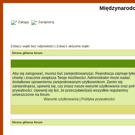
Międzynarodo
Zaloguj
Zarejestruj
Zobacz wątki bez odpowiedzi
|
Zobacz aktywne wątki
Strona główna forum
Aby się zalogować, musisz być zarejestrowany(a). Rejestracja zajmuje tylk
chwilę i znacznie zwiększa Twoje możliwości. Administrator może nadać
dodatkowe uprawnienia zarejestrowanym użytkownikom. Zanim się
zarejestrujesz, upewnij się, czy znasz nasze warunki użytkowania oraz poli
prywatności. Upewnij się też, że przeczytałeś(aś) wszystkie regulaminy
umieszczone na forum.
Warunki użytkowania
|
Polityka prywatności
Strona główna forum