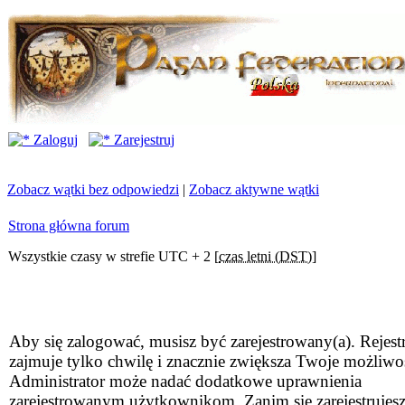
Zaloguj
Zarejestruj
Zobacz wątki bez odpowiedzi
|
Zobacz aktywne wątki
Strona główna forum
Wszystkie czasy w strefie UTC + 2 [
czas letni (DST)
]
Aby się zalogować, musisz być zarejestrowany(a). Rejestr
zajmuje tylko chwilę i znacznie zwiększa Twoje możliwo
Administrator może nadać dodatkowe uprawnienia
zarejestrowanym użytkownikom. Zanim się zarejestrujesz