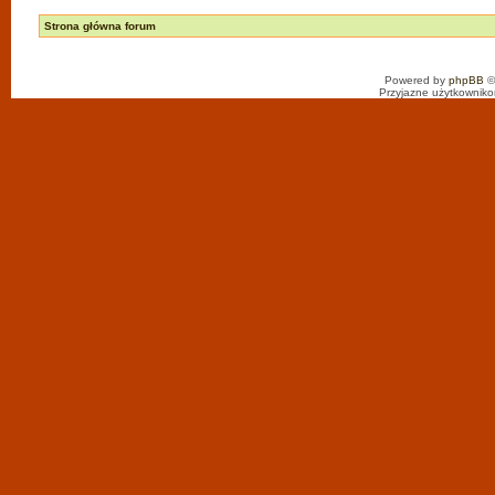
Strona główna forum
Powered by
phpBB
©
Przyjazne użytkowniko